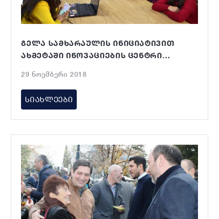
ᲒᲔᲚᲐ ᲡᲐᲛᲮᲐᲠᲐᲣᲚᲘᲡ ᲘᲜᲘᲪᲘᲐᲢᲘᲕᲘᲗ
ᲐᲮᲛᲔᲢᲐᲨᲘ ᲘᲜᲝᲕᲐᲪᲘᲔᲑᲘᲡ ᲪᲔᲜᲢᲠᲘ
ᲒᲐᲘᲮᲡᲜᲐ
29 ნოემბერი 2018
ᲡᲘᲐᲮᲚᲔᲔᲑᲘ