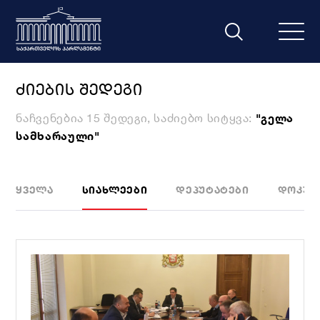
ᲫᲘᲔᲑᲘᲡ ᲨᲔᲓᲔᲒᲘ
ნაჩვენებია 15 შედეგი, საძიებო სიტყვა:
"გელა
სამხარაული"
ᲧᲕᲔᲚᲐ
ᲡᲘᲐᲮᲚᲔᲔᲑᲘ
ᲓᲔᲞᲣᲢᲐᲢᲔᲑᲘ
ᲓᲝᲙᲣᲛ