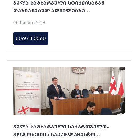
ᲒᲔᲚᲐ ᲡᲐᲛᲮᲐᲠᲐᲣᲚᲘ ᲡᲢᲘᲥᲘᲘᲡᲐᲒᲐᲜ
ᲓᲐᲖᲘᲐᲜᲔᲑᲣᲚ ᲐᲓᲒᲘᲚᲔᲑᲖᲔ
ᲡᲐᲚᲘᲙᲕᲘᲓᲐᲪᲘᲝ ᲡᲐᲛᲣᲨᲐᲝᲔᲑᲡ ᲒᲐᲔᲪᲜᲝ
06 მაისი 2019
ᲡᲘᲐᲮᲚᲔᲔᲑᲘ
ᲒᲔᲚᲐ ᲡᲐᲛᲮᲐᲠᲐᲣᲚᲘ ᲡᲐᲥᲐᲠᲗᲕᲔᲚᲝ-
ᲞᲝᲚᲝᲜᲔᲗᲘᲡ ᲡᲐᲞᲐᲠᲚᲐᲛᲔᲜᲢᲝ