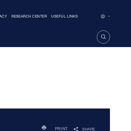
MACY
RESEARCH CENTER
USEFUL LINKS
ENGLISH
GEORGIAN
თარიღით ძე
FACTIONS
MEMBERS OF THE PARLIAMENT WITHOUT
THE FACTION
TRAINING CENTER
PRINT
SHARE