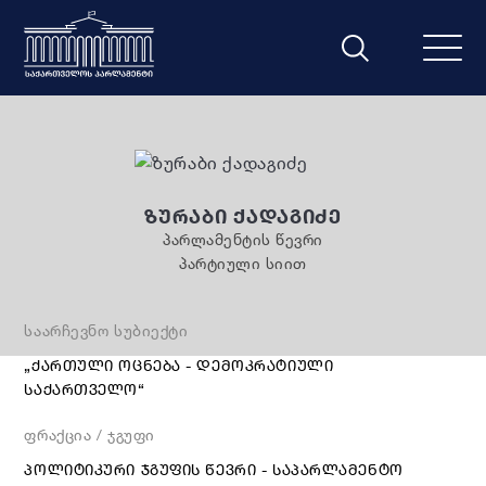
ᲖᲣᲠᲐᲑᲘ ᲥᲐᲓᲐᲒᲘᲫᲔ
პარლამენტის წევრი
პარტიული სიით
საარჩევნო სუბიექტი
„ᲥᲐᲠᲗᲣᲚᲘ ᲝᲪᲜᲔᲑᲐ - ᲓᲔᲛᲝᲙᲠᲐᲢᲘᲣᲚᲘ
ᲡᲐᲥᲐᲠᲗᲕᲔᲚᲝ“
ფრაქცია / ჯგუფი
ᲞᲝᲚᲘᲢᲘᲙᲣᲠᲘ ᲯᲒᲣᲤᲘᲡ ᲬᲔᲕᲠᲘ - ᲡᲐᲞᲐᲠᲚᲐᲛᲔᲜᲢᲝ