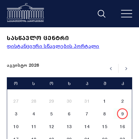
ᲡᲐᲡᲬᲐᲕᲚᲝ ᲪᲔᲜᲢᲠᲘ
დისტანციური სწავლების პორტალი
აგვისტო 2026
Ო
Ს
Ო
Ხ
Პ
Შ
Კ
27
28
29
30
31
1
2
3
4
5
6
7
8
9
10
11
12
13
14
15
16