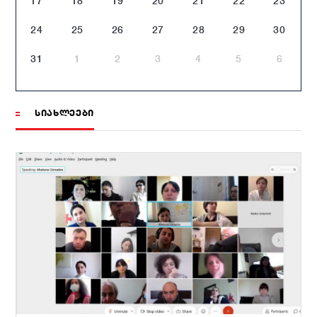
17
18
19
20
21
22
23
24
25
26
27
28
29
30
31
1
2
3
4
5
6
ᲡᲘᲐᲮᲚᲔᲔᲑᲘ