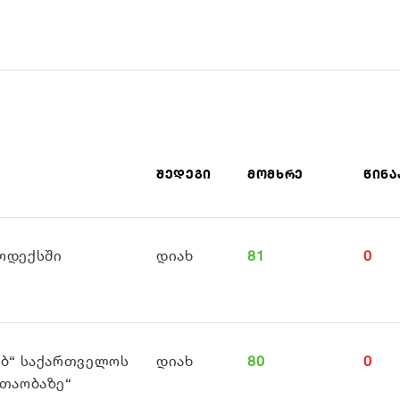
ᲨᲔᲓᲔᲒᲘ
ᲛᲝᲛᲮᲠᲔ
ᲬᲘᲜᲐ
ოდექსში
დიახ
81
0
ებ“ საქართველოს
დიახ
80
0
 თაობაზე“