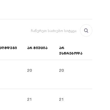
ᲐᲦᲛᲓᲔᲒᲘ
ᲐᲠ ᲛᲘᲣᲪᲘᲐ
ᲐᲠ
ᲔᲡᲬᲠᲔᲑᲝᲓᲐ
20
20
21
21