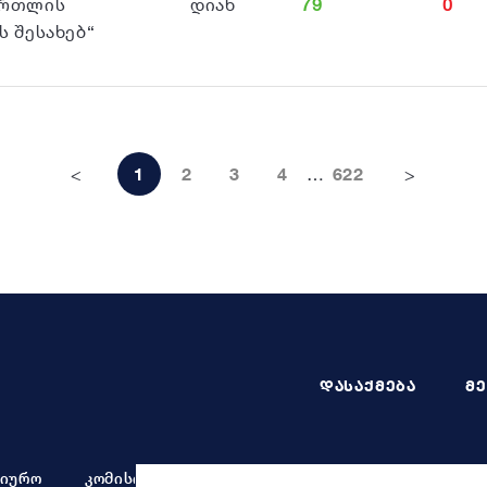
ართლის
დიახ
79
0
 შესახებ“
<
1
2
3
4
…
622
>
ᲓᲐᲡᲐᲥᲛᲔᲑᲐ
Მ
ბიურო
კომისიები და საბჭოები
ფრაქციები
ზე