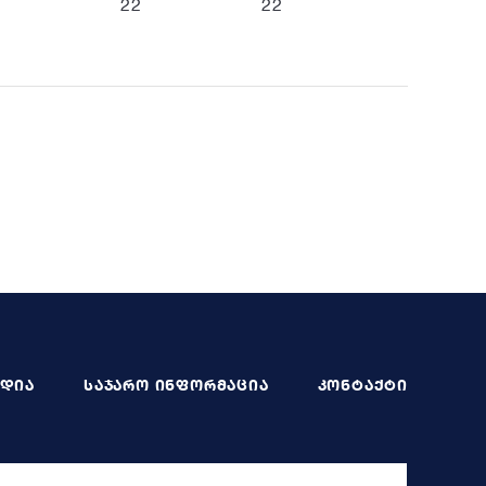
22
22
ᲔᲓᲘᲐ
ᲡᲐᲯᲐᲠᲝ ᲘᲜᲤᲝᲠᲛᲐᲪᲘᲐ
ᲙᲝᲜᲢᲐᲥᲢᲘ
დამხედველობა
საბიუჯეტო ოფისის ვებგვერდი