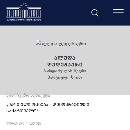
ᲐᲚᲣᲓᲐ
ᲦᲣᲓᲣᲨᲐᲣᲠᲘ
პარლამენტის წევრი
პარტიული სიით
საარჩევნო სუბიექტი
„ᲥᲐᲠᲗᲣᲚᲘ ᲝᲪᲜᲔᲑᲐ - ᲓᲔᲛᲝᲙᲠᲐᲢᲘᲣᲚᲘ
ᲡᲐᲥᲐᲠᲗᲕᲔᲚᲝ“
ფრაქცია / ჯგუფი