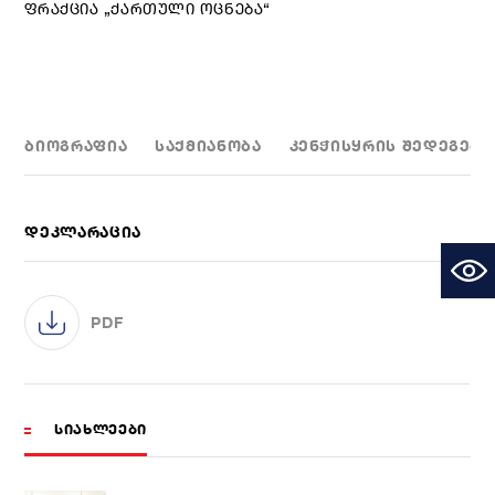
ᲤᲠᲐᲥᲪᲘᲐ „ᲥᲐᲠᲗᲣᲚᲘ ᲝᲪᲜᲔᲑᲐ“
ᲑᲘᲝᲒᲠᲐᲤᲘᲐ
ᲡᲐᲥᲛᲘᲐᲜᲝᲑᲐ
ᲙᲔᲜᲭᲘᲡᲧᲠᲘᲡ ᲨᲔᲓᲔᲒᲔᲑᲘ
ᲓᲔᲙᲚᲐᲠᲐᲪᲘᲐ
PDF
ᲡᲘᲐᲮᲚᲔᲔᲑᲘ