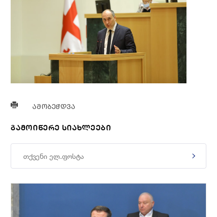
ᲐᲛᲝᲑᲔᲭᲓᲕᲐ
ᲒᲐᲛᲝᲘᲬᲔᲠᲔ ᲡᲘᲐᲮᲚᲔᲔᲑᲘ