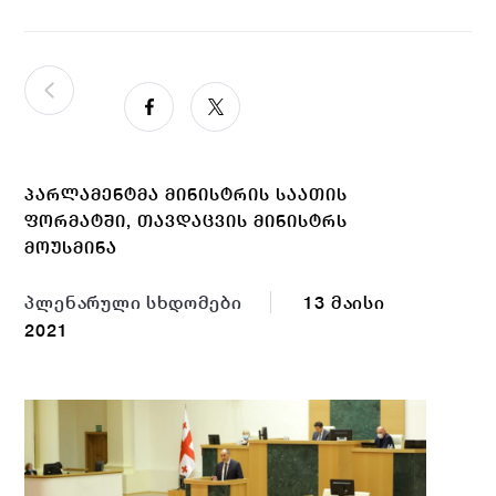
ᲞᲐᲠᲚᲐᲛᲔᲜᲢᲛᲐ ᲛᲘᲜᲘᲡᲢᲠᲘᲡ ᲡᲐᲐᲗᲘᲡ
ᲤᲝᲠᲛᲐᲢᲨᲘ, ᲗᲐᲕᲓᲐᲪᲕᲘᲡ ᲛᲘᲜᲘᲡᲢᲠᲡ
ᲛᲝᲣᲡᲛᲘᲜᲐ
პლენარული სხდომები
13 მაისი
2021