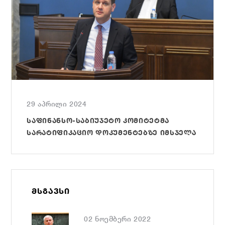
29 აპრილი 2024
ᲡᲐᲤᲘᲜᲐᲜᲡᲝ-ᲡᲐᲑᲘᲣᲯᲔᲢᲝ ᲙᲝᲛᲘᲢᲔᲢᲛᲐ
ᲡᲐᲠᲐᲢᲘᲤᲘᲙᲐᲪᲘᲝ ᲓᲝᲙᲣᲛᲔᲜᲢᲔᲑᲖᲔ ᲘᲛᲡᲯᲔᲚᲐ
ᲛᲡᲒᲐᲕᲡᲘ
02 ნოემბერი 2022